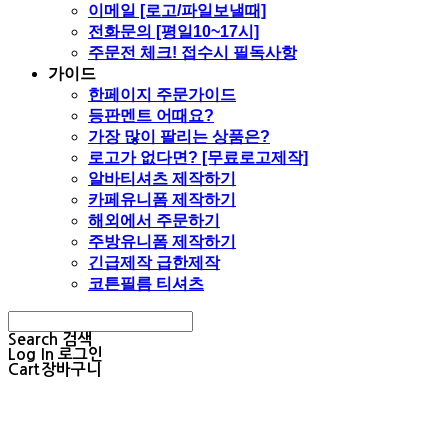
이메일 [로고/파일보낼때]
전화문의 [평일10~17시]
주문전 체크! 접수시 필독사항
가이드
한페이지 주문가이드
등판멘트 어때요?
가장 많이 팔리는 상품은?
로고가 없다면? [무료로고제작]
알바티셔츠 제작하기
카페유니폼 제작하기
해외에서 주문하기
주방유니폼 제작하기
긴급제작 급한제작
코튼필름 티셔츠
Search
검색
Log In
로그인
Cart
장바구니