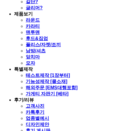
길단?
글리머?
제품보기
라운드
카라티
맨투맨
후드&집업
플리스/자켓/조끼
남방/셔츠
앞치마
모자
특별제작
테스트제작 [1장부터]
기능성제작 [쿨소재]
해외주문 [EMS대행포함]
가게티 자판기 [베타]
후기/리뷰
고객사진
카톡후기
업종별예시
디자인제안
후기 게시판