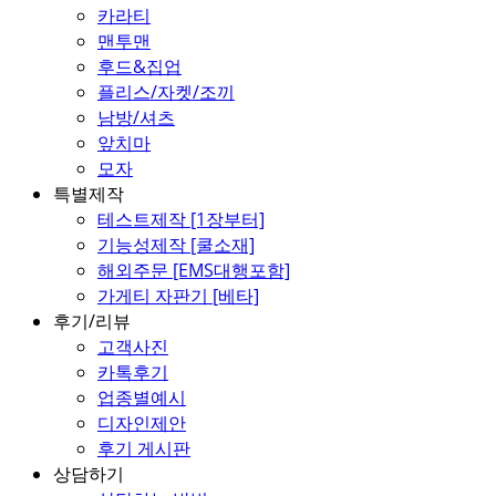
카라티
맨투맨
후드&집업
플리스/자켓/조끼
남방/셔츠
앞치마
모자
특별제작
테스트제작 [1장부터]
기능성제작 [쿨소재]
해외주문 [EMS대행포함]
가게티 자판기 [베타]
후기/리뷰
고객사진
카톡후기
업종별예시
디자인제안
후기 게시판
상담하기