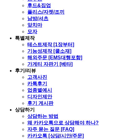
후드&집업
플리스/자켓/조끼
남방/셔츠
앞치마
모자
특별제작
테스트제작 [1장부터]
기능성제작 [쿨소재]
해외주문 [EMS대행포함]
가게티 자판기 [베타]
후기/리뷰
고객사진
카톡후기
업종별예시
디자인제안
후기 게시판
상담하기
상담하는 방법
왜 카카오톡으로 상담해야 하나?
자주 묻는 질문 [FAQ]
카카오톡 [상담/시안/주문]