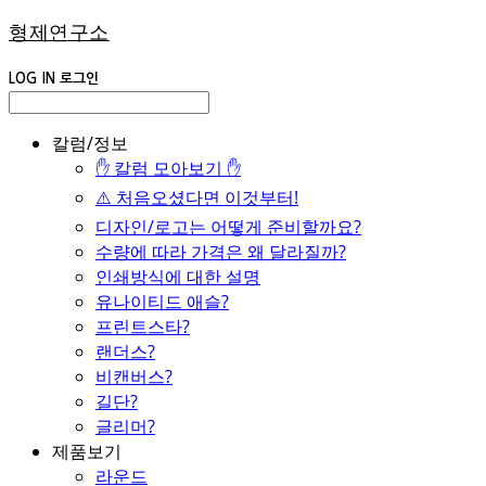
형제연구소
LOG IN
로그인
칼럼/정보
✋ 칼럼 모아보기 ✋
⚠️ 처음오셨다면 이것부터!
디자인/로고는 어떻게 준비할까요?
수량에 따라 가격은 왜 달라질까?
인쇄방식에 대한 설명
유나이티드 애슬?
프린트스타?
랜더스?
비캔버스?
길단?
글리머?
제품보기
라운드