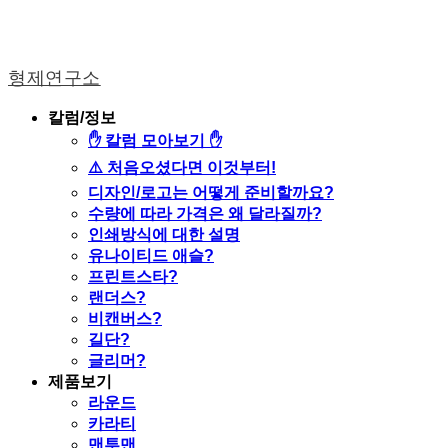
형제연구소
칼럼/정보
✋ 칼럼 모아보기 ✋
⚠️ 처음오셨다면 이것부터!
디자인/로고는 어떻게 준비할까요?
수량에 따라 가격은 왜 달라질까?
인쇄방식에 대한 설명
유나이티드 애슬?
프린트스타?
랜더스?
비캔버스?
길단?
글리머?
제품보기
라운드
카라티
맨투맨