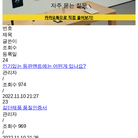
자주 묻는 질문
카카오톡으로 직접 물어보기!
번호
제목
글쓴이
조회수
등록일
24
인기있는 등판멘트에는 어떤게 있나요?
관리자
/
조회수
974
/
2022.11.10 21:27
23
길단제품 품질인증서
관리자
/
조회수
969
/
2022.11.10 21:26