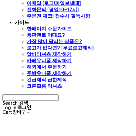
이메일 [로고/파일보낼때]
전화문의 [평일10~17시]
주문전 체크! 접수시 필독사항
가이드
한페이지 주문가이드
등판멘트 어때요?
가장 많이 팔리는 상품은?
로고가 없다면? [무료로고제작]
알바티셔츠 제작하기
카페유니폼 제작하기
해외에서 주문하기
주방유니폼 제작하기
긴급제작 급한제작
코튼필름 티셔츠
Search
검색
Log In
로그인
Cart
장바구니