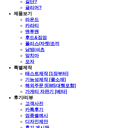
길단?
글리머?
제품보기
라운드
카라티
맨투맨
후드&집업
플리스/자켓/조끼
남방/셔츠
앞치마
모자
특별제작
테스트제작 [1장부터]
기능성제작 [쿨소재]
해외주문 [EMS대행포함]
가게티 자판기 [베타]
후기/리뷰
고객사진
카톡후기
업종별예시
디자인제안
후기 게시판