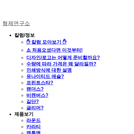
형제연구소
칼럼/정보
✋ 칼럼 모아보기 ✋
⚠️ 처음오셨다면 이것부터!
디자인/로고는 어떻게 준비할까요?
수량에 따라 가격은 왜 달라질까?
인쇄방식에 대한 설명
유나이티드 애슬?
프린트스타?
랜더스?
비캔버스?
길단?
글리머?
제품보기
라운드
카라티
맨투맨