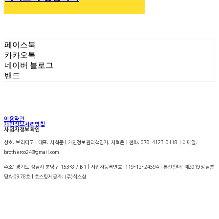
페이스북
카카오톡
네이버 블로그
밴드
이용약관
개인정보처리방침
사업자정보확인
상호: 브라더코 | 대표: 서혁준 | 개인정보관리책임자: 서혁준 | 전화: 070-4123-0118 | 이메일:
brotherco24@gmail.com
주소: 경기도 성남시 분당구 153-8 / B1 | 사업자등록번호:
119-12-24594
| 통신판매:
제2019성남분
당A-0978호
| 호스팅제공자: (주)식스샵