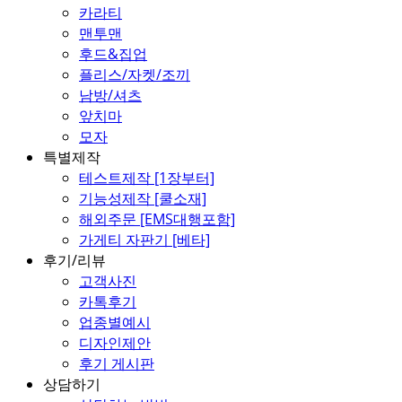
카라티
맨투맨
후드&집업
플리스/자켓/조끼
남방/셔츠
앞치마
모자
특별제작
테스트제작 [1장부터]
기능성제작 [쿨소재]
해외주문 [EMS대행포함]
가게티 자판기 [베타]
후기/리뷰
고객사진
카톡후기
업종별예시
디자인제안
후기 게시판
상담하기