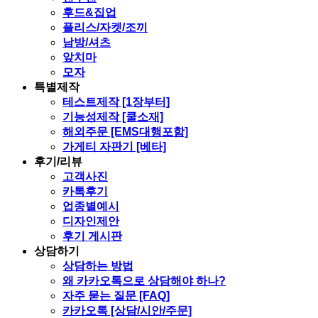
후드&집업
플리스/자켓/조끼
남방/셔츠
앞치마
모자
특별제작
테스트제작 [1장부터]
기능성제작 [쿨소재]
해외주문 [EMS대행포함]
가게티 자판기 [베타]
후기/리뷰
고객사진
카톡후기
업종별예시
디자인제안
후기 게시판
상담하기
상담하는 방법
왜 카카오톡으로 상담해야 하나?
자주 묻는 질문 [FAQ]
카카오톡 [상담/시안/주문]