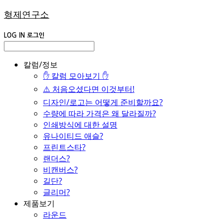
형제연구소
LOG IN
로그인
칼럼/정보
✋ 칼럼 모아보기 ✋
⚠️ 처음오셨다면 이것부터!
디자인/로고는 어떻게 준비할까요?
수량에 따라 가격은 왜 달라질까?
인쇄방식에 대한 설명
유나이티드 애슬?
프린트스타?
랜더스?
비캔버스?
길단?
글리머?
제품보기
라운드