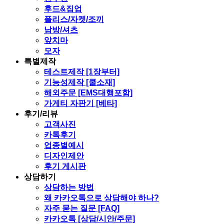
후드&집업
플리스/자켓/조끼
남방/셔츠
앞치마
모자
특별제작
테스트제작 [1장부터]
기능성제작 [쿨소재]
해외주문 [EMS대행포함]
가게티 자판기 [베타]
후기/리뷰
고객사진
카톡후기
업종별예시
디자인제안
후기 게시판
상담하기
상담하는 방법
왜 카카오톡으로 상담해야 하나?
자주 묻는 질문 [FAQ]
카카오톡 [상담/시안/주문]