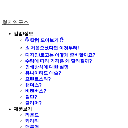
형제연구소
칼럼/정보
✋ 칼럼 모아보기 ✋
⚠️ 처음오셨다면 이것부터!
디자인/로고는 어떻게 준비할까요?
수량에 따라 가격은 왜 달라질까?
인쇄방식에 대한 설명
유나이티드 애슬?
프린트스타?
랜더스?
비캔버스?
길단?
글리머?
제품보기
라운드
카라티
맨투맨