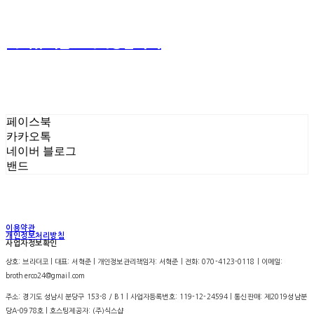
카페유니폼 : 카톡상담하기
To see more of my work, visit my socials
페이스북
카카오톡
네이버 블로그
밴드
이용약관
개인정보처리방침
사업자정보확인
상호: 브라더코 | 대표: 서혁준 | 개인정보관리책임자: 서혁준 | 전화: 070-4123-0118 | 이메일:
brotherco24@gmail.com
주소: 경기도 성남시 분당구 153-8 / B1 | 사업자등록번호:
119-12-24594
| 통신판매:
제2019성남분
당A-0978호
| 호스팅제공자: (주)식스샵