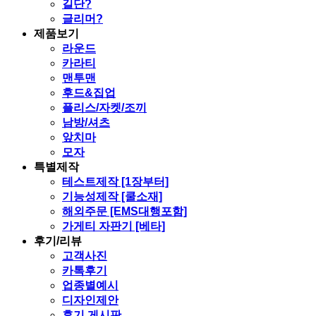
길단?
글리머?
제품보기
라운드
카라티
맨투맨
후드&집업
플리스/자켓/조끼
남방/셔츠
앞치마
모자
특별제작
테스트제작 [1장부터]
기능성제작 [쿨소재]
해외주문 [EMS대행포함]
가게티 자판기 [베타]
후기/리뷰
고객사진
카톡후기
업종별예시
디자인제안
후기 게시판