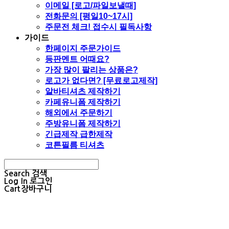
이메일 [로고/파일보낼때]
전화문의 [평일10~17시]
주문전 체크! 접수시 필독사항
가이드
한페이지 주문가이드
등판멘트 어때요?
가장 많이 팔리는 상품은?
로고가 없다면? [무료로고제작]
알바티셔츠 제작하기
카페유니폼 제작하기
해외에서 주문하기
주방유니폼 제작하기
긴급제작 급한제작
코튼필름 티셔츠
Search
검색
Log In
로그인
Cart
장바구니