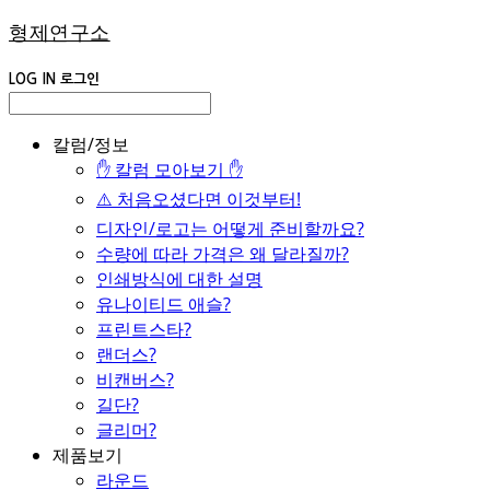
형제연구소
LOG IN
로그인
칼럼/정보
✋ 칼럼 모아보기 ✋
⚠️ 처음오셨다면 이것부터!
디자인/로고는 어떻게 준비할까요?
수량에 따라 가격은 왜 달라질까?
인쇄방식에 대한 설명
유나이티드 애슬?
프린트스타?
랜더스?
비캔버스?
길단?
글리머?
제품보기
라운드