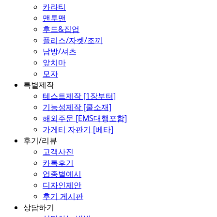
카라티
맨투맨
후드&집업
플리스/자켓/조끼
남방/셔츠
앞치마
모자
특별제작
테스트제작 [1장부터]
기능성제작 [쿨소재]
해외주문 [EMS대행포함]
가게티 자판기 [베타]
후기/리뷰
고객사진
카톡후기
업종별예시
디자인제안
후기 게시판
상담하기