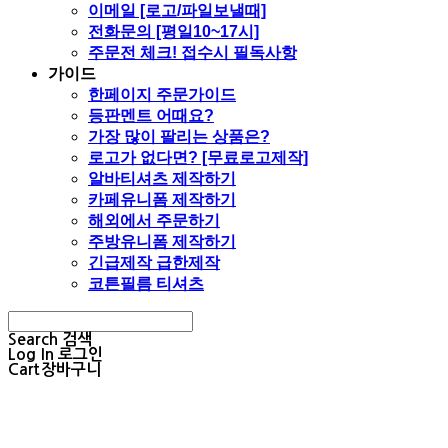
이메일 [로고/파일보낼때]
전화문의 [평일10~17시]
주문전 체크! 접수시 필독사항
가이드
한페이지 주문가이드
등판멘트 어때요?
가장 많이 팔리는 상품은?
로고가 없다면? [무료로고제작]
알바티셔츠 제작하기
카페유니폼 제작하기
해외에서 주문하기
주방유니폼 제작하기
긴급제작 급한제작
코튼필름 티셔츠
Search
검색
Log In
로그인
Cart
장바구니