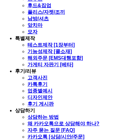
후드&집업
플리스/자켓/조끼
남방/셔츠
앞치마
모자
특별제작
테스트제작 [1장부터]
기능성제작 [쿨소재]
해외주문 [EMS대행포함]
가게티 자판기 [베타]
후기/리뷰
고객사진
카톡후기
업종별예시
디자인제안
후기 게시판
상담하기
상담하는 방법
왜 카카오톡으로 상담해야 하나?
자주 묻는 질문 [FAQ]
카카오톡 [상담/시안/주문]