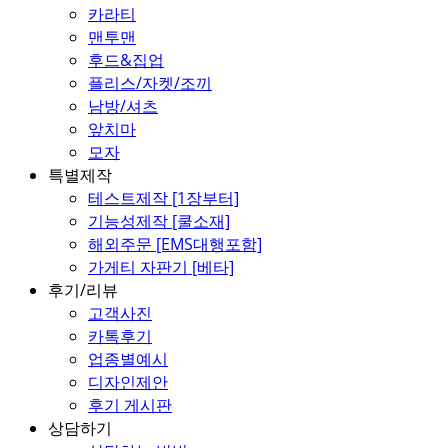
카라티
맨투맨
후드&집업
플리스/자켓/조끼
남방/셔츠
앞치마
모자
특별제작
테스트제작 [1장부터]
기능성제작 [쿨소재]
해외주문 [EMS대행포함]
가게티 자판기 [베타]
후기/리뷰
고객사진
카톡후기
업종별예시
디자인제안
후기 게시판
상담하기