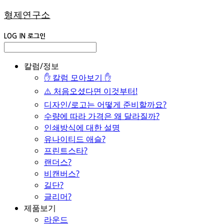
형제연구소
LOG IN
로그인
칼럼/정보
✋ 칼럼 모아보기 ✋
⚠️ 처음오셨다면 이것부터!
디자인/로고는 어떻게 준비할까요?
수량에 따라 가격은 왜 달라질까?
인쇄방식에 대한 설명
유나이티드 애슬?
프린트스타?
랜더스?
비캔버스?
길단?
글리머?
제품보기
라운드