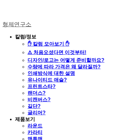
형제연구소
칼럼/정보
✋ 칼럼 모아보기 ✋
⚠️ 처음오셨다면 이것부터!
디자인/로고는 어떻게 준비할까요?
수량에 따라 가격은 왜 달라질까?
인쇄방식에 대한 설명
유나이티드 애슬?
프린트스타?
랜더스?
비캔버스?
길단?
글리머?
제품보기
라운드
카라티
맨투맨