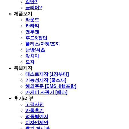
길단?
글리머?
제품보기
라운드
카라티
맨투맨
후드&집업
플리스/자켓/조끼
남방/셔츠
앞치마
모자
특별제작
테스트제작 [1장부터]
기능성제작 [쿨소재]
해외주문 [EMS대행포함]
가게티 자판기 [베타]
후기/리뷰
고객사진
카톡후기
업종별예시
디자인제안
후기 게시판